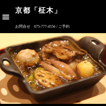
コースのご案内 – 京都「柾木」
京都「柾木」
Menu
京都三条 旬菜和食
avigation
お問合せ 075-777-4556 /
ご予約
ebook